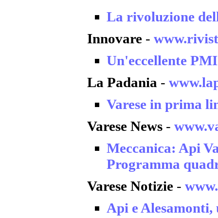
La rivoluzione del
Innovare
-
www.rivis
Un'eccellente PMI 
La Padania
-
www.la
Varese in prima li
Varese News
-
www.va
Meccanica: Api Va
Programma quadro 
Varese Notizie
-
www.v
Api e Alesamonti, 