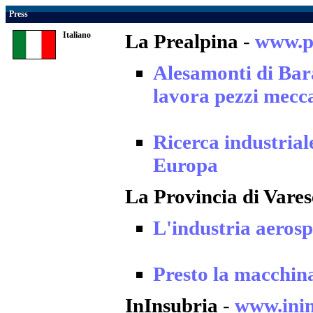
Press
Italiano
La Prealpina
-
www.pr
Alesamonti di Bar
lavora pezzi mecca
Ricerca industrial
Europa
La Provincia di Vares
L'industria aerosp
Presto la macchina
InInsubria
-
www.inin