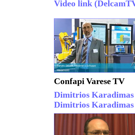
Video link (DelcamT
Confapi Varese TV
Dimitrios Karadimas 
Dimitrios Karadimas 