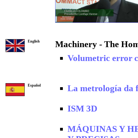
English
Machinery - The Hom
Volumetric error 
Español
La metrología da f
ISM 3D
MÁQUINAS Y H